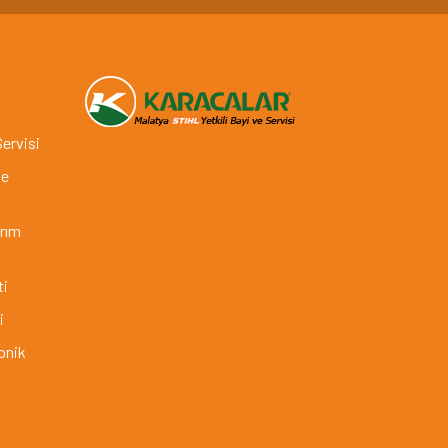
Servisi
ve
arım
ti
i
onik