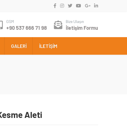
GSM
Bize Ulaşın
+90 537 666 71 98
İletişim Formu
GALERİ
İLETİŞİM
esme Aleti