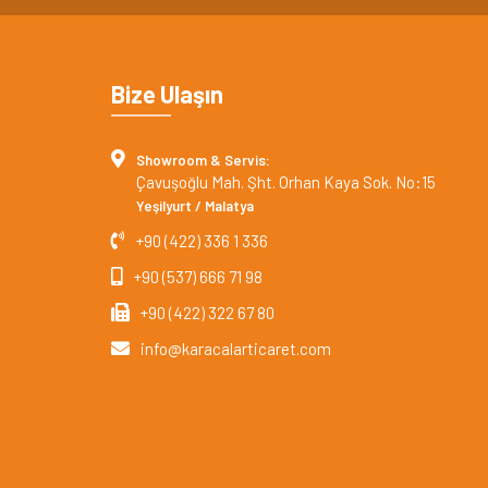
Bize Ulaşın
Showroom & Servis:
Çavuşoğlu Mah. Şht. Orhan Kaya Sok. No:15
Yeşilyurt / Malatya
+90 (422) 336 1 336
+90 (537) 666 71 98
+90 (422) 322 67 80
info@karacalarticaret.com