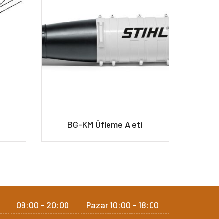
BG-KM Üfleme Aleti
B
08:00 - 20:00
Pazar 10:00 - 18:00