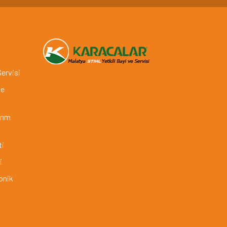
Servisi
ve
arım
ti
i
onik