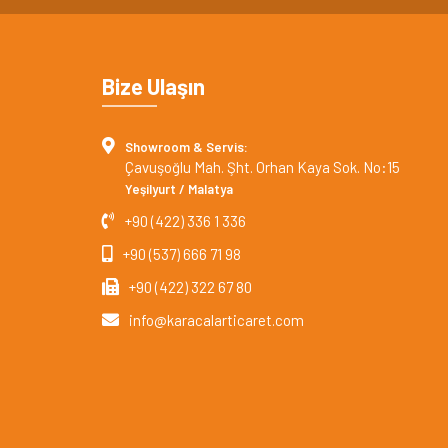
Bize Ulaşın
Showroom & Servis:
Çavuşoğlu Mah. Şht. Orhan Kaya Sok. No:15
Yeşilyurt / Malatya
+90 (422) 336 1 336
+90 (537) 666 71 98
+90 (422) 322 67 80
info@karacalarticaret.com