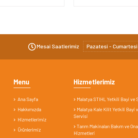
Mesai Saatlerimiz
Pazatesi - Cumartesi
Menu
Hizmetlerimiz
Ana Sayfa
Malatya STIHL Yetkili Bayi ve 
Hakkımızda
Malatya Kale Kilit Yetkili Bayi 
Servisi
Hizmetlerimiz
Tarım Makinaları Bakım ve On
Ürünlerimiz
Hizmetleri