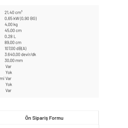
21,40 cm³
0,65 kW (0,90 BG)
4,00 kg
45,00 cm
0,28 L
89,00 cm
107,00 dB(A)
3.640,00 devir/dk
30,00 mm
Var
Yok
emi
Var
Yok
Var
Ön Sipariş Formu