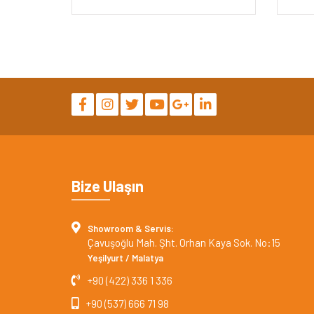
Bize Ulaşın
Showroom & Servis:
Çavuşoğlu Mah. Şht. Orhan Kaya Sok. No:15
Yeşilyurt / Malatya
+90 (422) 336 1 336
+90 (537) 666 71 98