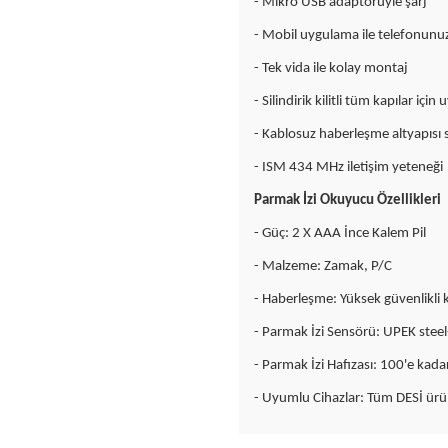
- Mikro USB adaptörüyle şarj
- Mobil uygulama ile telefonunu
- Tek vida ile kolay montaj
- Silindirik kilitli tüm kapılar içi
- Kablosuz haberleşme altyapısı
- ISM 434 MHz iletişim yeteneği
Parmak İzi Okuyucu Özellikleri
- Güç: 2 X AAA İnce Kalem Pil
- Malzeme: Zamak, P/C
- Haberleşme: Yüksek güvenlikli
- Parmak İzi Sensörü: UPEK stee
- Parmak İzi Hafızası: 100'e kada
- Uyumlu Cihazlar: Tüm DESİ ürü