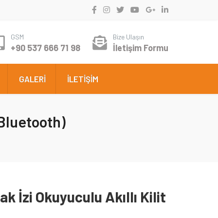
GSM
Bize Ulaşın
+90 537 666 71 98
İletişim Formu
GALERİ
İLETİŞİM
(Bluetooth)
k İzi Okuyuculu Akıllı Kilit