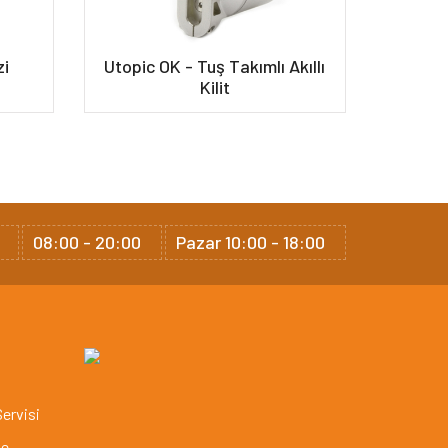
zi
Utopic OK - Tuş Takımlı Akıllı
Ut
Kilit
Ku
08:00 - 20:00
Pazar 10:00 - 18:00
Servisi
ve