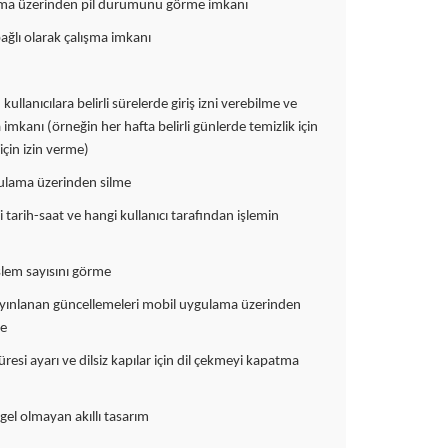
lama üzerinden pil durumunu görme imkanı
ağlı olarak çalışma imkanı
ullanıcılara belirli sürelerde giriş izni verebilme ve
imkanı (örneğin her hafta belirli günlerde temizlik için
için izin verme)
ygulama üzerinden silme
 tarih-saat ve hangi kullanıcı tarafından işlemin
işlem sayısını görme
in yayınlanan güncellemeleri mobil uygulama üzerinden
me
e süresi ayarı ve dilsiz kapılar için dil çekmeyi kapatma
ngel olmayan akıllı tasarım