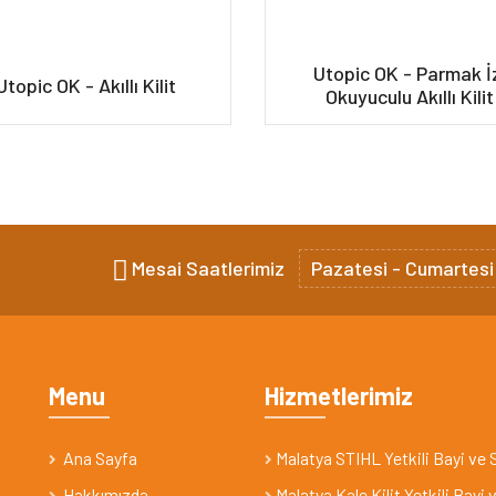
Utopic OK - Parmak İ
Utopic OK - Akıllı Kilit
Okuyuculu Akıllı Kilit
Mesai Saatlerimiz
Pazatesi - Cumartesi
Menu
Hizmetlerimiz
Ana Sayfa
Malatya STIHL Yetkili Bayi ve 
Hakkımızda
Malatya Kale Kilit Yetkili Bayi 