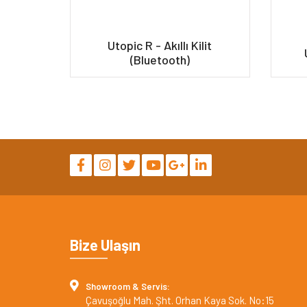
Utopic R - Akıllı Kilit
(Bluetooth)
Bize Ulaşın
Showroom & Servis:
Çavuşoğlu Mah. Şht. Orhan Kaya Sok. No:15