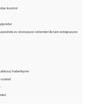
zdan kontrol
n uygundur
 sayesinde ev otomasyon sistemleri ile tam entegrasyon
 kablosuz haberleşme
l-coated
r
nleri