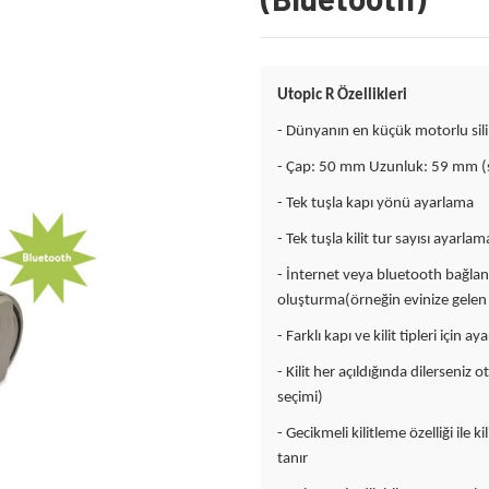
Utopic R Özellikleri
- Dünyanın en küçük motorlu sili
- Çap: 50 mm Uzunluk: 59 mm (si
- Tek tuşla kapı yönü ayarlama
- Tek tuşla kilit tur sayısı ayarlam
- İnternet veya bluetooth bağlant
oluşturma(örneğin evinize gelen 
- Farklı kapı ve kilit tipleri için a
- Kilit her açıldığında dilerseniz o
seçimi)
- Gecikmeli kilitleme özelliği ile
tanır