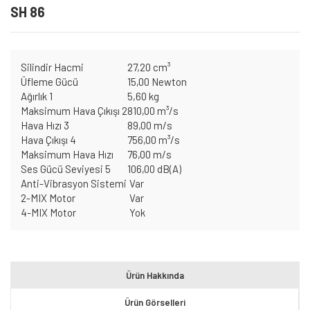
SH 86
Silindir Hacmi
27,20 cm³
Üfleme Gücü
15,00 Newton
Ağırlık 1
5,60 kg
Maksimum Hava Çıkışı 2
810,00 m³/s
Hava Hızı 3
89,00 m/s
Hava Çıkışı 4
756,00 m³/s
Maksimum Hava Hızı
76,00 m/s
Ses Gücü Seviyesi 5
106,00 dB(A)
Anti-Vibrasyon Sistemi
Var
2-MIX Motor
Var
4-MIX Motor
Yok
Ürün Hakkında
Ürün Görselleri